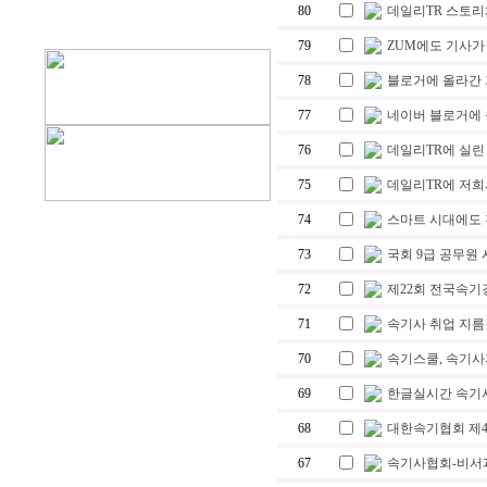
80
데일리TR 스토리
79
ZUM에도 기사가
78
블로거에 올라간
77
네이버 블로거에 
76
데일리TR에 실린
75
데일리TR에 저희
74
스마트 시대에도 
73
국회 9급 공무원 
72
제22회 전국속기
71
속기사 취업 지름길
70
속기스쿨, 속기사
69
한글실시간 속기
68
대한속기협회 제4
67
속기사협회-비서과